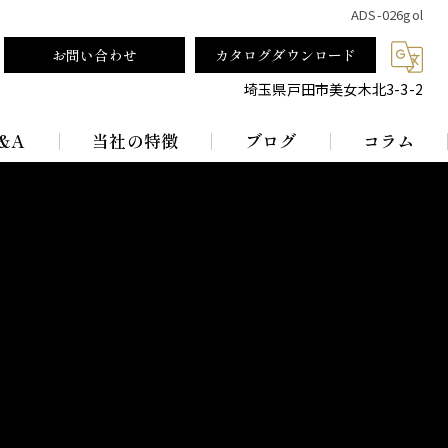
ADS-026gol
お問い合わせ
カタログダウンロード
埼玉県戸田市美女木北3-3-2
&A
当社の特徴
ブログ
コラム
テーブルランプ
ランプシェード
真鍮
レトロ