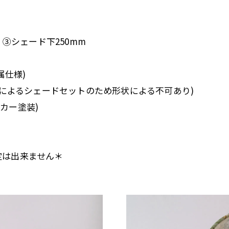
 ③シェード下250mm
付属仕様)
プによるシェードセットのため形状による不可あり)
ラッカー塗装)
定は出来ません＊