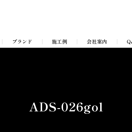
ブランド
施工例
会社案内
Q
Bohemian Chandeliers
イト
Murano Blown Glass
ト
William Morris lamps
ADS-026gol
イト
Toile De Jouy Lamps