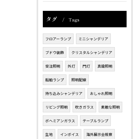
タグ
Tags
フロアーランプ
ミニシャンデリア
ブドウ装飾
クリスタルシャンデリア
受注照明
外灯
門灯
真鍮照明
船舶ランプ
照明配線
持ち込みシャンデリア
おしゃれ照明
リビング照明
吹きガラス
素敵な照明
ボヘミアンガラス
テーブルランプ
生地
インボイス
海外展示会視察