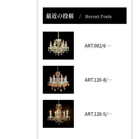
最近の投稿
Recent Posts
ART.082/6 prc
ART.120-8/62 ROSA
ART.120-5/62 Amethyst