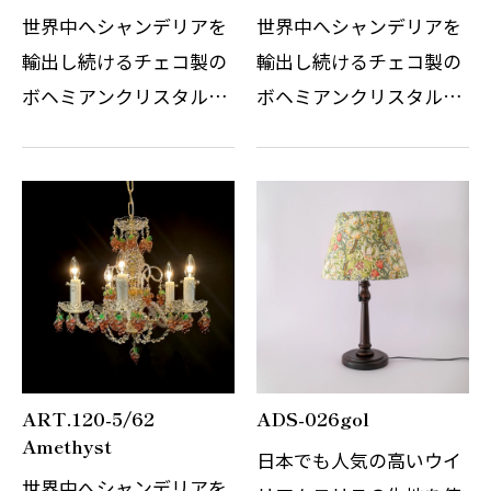
世界中へシャンデリアを
世界中へシャンデリアを
輸出し続けるチェコ製の
輸出し続けるチェコ製の
ボヘミアンクリスタルシ
ボヘミアンクリスタルシ
ャンデリアです。 その繊
ャンデリアです。 その繊
細なガラスの精錬とカッ
細なガラスの精錬とカッ
トの技術はまさに職人の
トの技術はまさに職人の
技術と伝統の賜物です。
技術と伝統の賜物です。
光の屈折と反射を考慮し
光の屈折と反射を考慮し
デザインさ…
デザインさ…
ART.120-5/62
ADS-026gol
Amethyst
日本でも人気の高いウイ
世界中へシャンデリアを