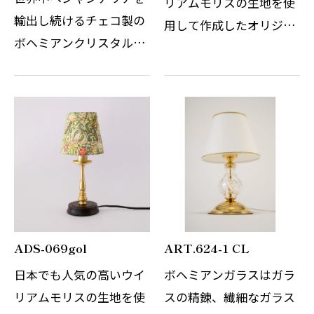
リアムモリスの生地を使
輸出し続けるチェコ製の
用して作成したオリジナ
ボヘミアンクリスタルシ
ルのテーブルスタンドで
ャンデリアです。 その繊
す。 WilliamMorrisの自
細なガラスの精錬とカッ
然をモチーフにしたデザ
トの技術はまさに職人の
インは今なお世界中の多
技術と伝統の賜物です。
くの人々を魅了し続けて
光の屈折と反射を考慮し
います。ゴー…
デザインさ…
ADS-069gol
ART.624-1 CL
日本でも人気の高いウイ
ボヘミアンガラスはガラ
リアムモリスの生地を使
スの精錬、繊細なガラス