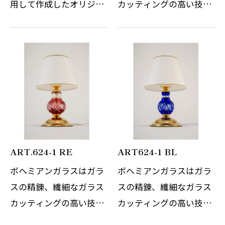
用して作成したオリジナ
カッティングの高い技術
ルのテーブルスタンドで
でまさに職人の技と伝統
す。 WilliamMorrisの自
の賜物です。世界中を魅
然をモチーフにしたデザ
了し続けているチェコの
インは今なお世界中の多
伝統的なこちらのテーブ
くの人々を魅了し続けて
ルスタンドは、日本の伝
います。ゴー…
統切子ガラス…
ART.624-1 RE
ART624-1 BL
ボヘミアンガラスはガラ
ボヘミアンガラスはガラ
スの精錬、繊細なガラス
スの精錬、繊細なガラス
カッティングの高い技術
カッティングの高い技術
でまさに職人の技と伝統
でまさに職人の技と伝統