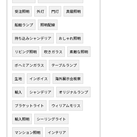
受注照明
外灯
門灯
真鍮照明
船舶ランプ
照明配線
持ち込みシャンデリア
おしゃれ照明
リビング照明
吹きガラス
素敵な照明
ボヘミアンガラス
テーブルランプ
生地
インボイス
海外展示会視察
輸入
シャンデリア
オリジナルランプ
ブラケットライト
ウィリアムモリス
輸入照明
シーリングライト
マンション照明
インテリア