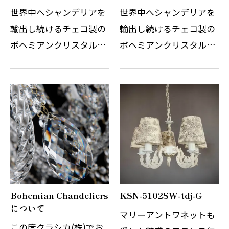
世界中へシャンデリアを
世界中へシャンデリアを
輸出し続けるチェコ製の
輸出し続けるチェコ製の
ボヘミアンクリスタルシ
ボヘミアンクリスタルシ
ャンデリアです。 その繊
ャンデリアです。 その繊
細なガラスの精錬とカッ
細なガラスの精錬とカッ
トの技術はまさに職人の
トの技術はまさに職人の
技術と伝統の賜物です。
技術と伝統の賜物です。
光の屈折と反射を考慮し
光の屈折と反射を考慮し
デザインさ…
デザインさ…
Bohemian Chandeliers
KSN-5102SW-tdj-G
について
マリーアントワネットも
この度クラシカ(株)でお