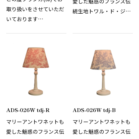
愛した魅惑のフランス伝
取り扱いをさせていただ
統生地トワル・ド・ジュ
いております
イ。フランス語で「ジュ
BohemianChandeliers
イの布」を意味する生地
に関しましてクリスタル
を使用したオリジナルの
DROPの変更をお知らせ
テーブルスタンドです。
させていただきます。
単色のコットンプリント
BohemianChandeliers
にて描かれる…
クラシカ(株)ではチェコ
製のボヘミ…
ADS-026W tdj-R
ADS-026W tdj-B
マリーアントワネットも
マリーアントワネットも
愛した魅惑のフランス伝
愛した魅惑のフランス伝