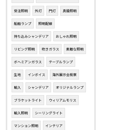
受注照明
外灯
門灯
真鍮照明
船舶ランプ
照明配線
持ち込みシャンデリア
おしゃれ照明
リビング照明
吹きガラス
素敵な照明
ボヘミアンガラス
テーブルランプ
生地
インボイス
海外展示会視察
輸入
シャンデリア
オリジナルランプ
ブラケットライト
ウィリアムモリス
輸入照明
シーリングライト
マンション照明
インテリア