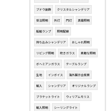
ブドウ装飾
クリスタルシャンデリア
受注照明
外灯
門灯
真鍮照明
船舶ランプ
照明配線
持ち込みシャンデリア
おしゃれ照明
リビング照明
吹きガラス
素敵な照明
ボヘミアンガラス
テーブルランプ
生地
インボイス
海外展示会視察
輸入
シャンデリア
オリジナルランプ
ブラケットライト
ウィリアムモリス
輸入照明
シーリングライト