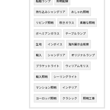
船舶ランプ
照明配線
持ち込みシャンデリア
おしゃれ照明
リビング照明
吹きガラス
素敵な照明
ボヘミアンガラス
テーブルランプ
生地
インボイス
海外展示会視察
輸入
シャンデリア
オリジナルランプ
ブラケットライト
ウィリアムモリス
輸入照明
シーリングライト
マンション照明
インテリア
ヨーロッパ照明
クラシック
照明工事