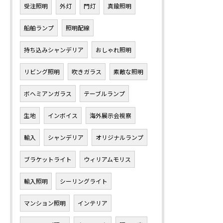
受注照明
外灯
門灯
真鍮照明
船舶ランプ
照明配線
持ち込みシャンデリア
おしゃれ照明
リビング照明
吹きガラス
素敵な照明
ボヘミアンガラス
テーブルランプ
生地
インボイス
海外展示会視察
輸入
シャンデリア
オリジナルランプ
ブラケットライト
ウィリアムモリス
輸入照明
シーリングライト
マンション照明
インテリア