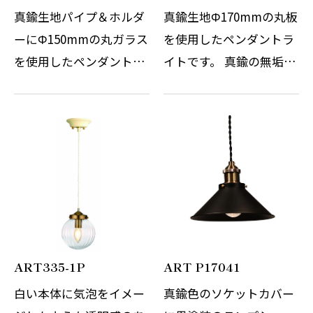
真鍮生地パイプ＆ホルダ
真鍮生地Φ170mmの丸板
ーにΦ150mmの丸ガラス
を使用したペンダントラ
を使用したペンダントラ
イトです。 真鍮の無垢板
イトです。 真鍮パイプ吊
を使用していますので重
りにすることで器具の存
量感と質感がポイントで
在感を出しています。 ご
す。 ソケットカバーも削
希望により引掛けシーリ
り出しにて製作をしてい
ングタイプもしくはダク
ますので角のエッジが立
トレール用プ…
ち質感がとて…
ART335-1P
ART P17041
白い本体に気泡をイメー
真鍮色のソケットカバー