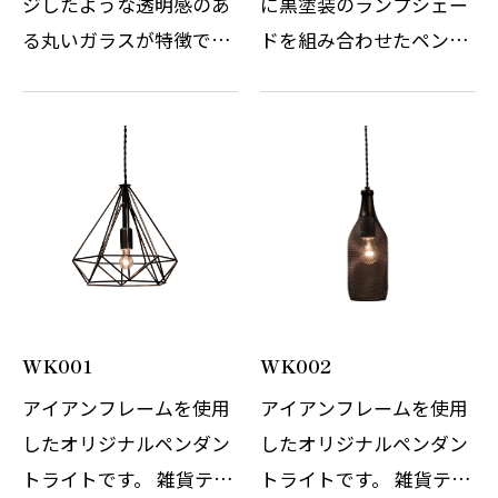
ジしたような透明感のあ
に黒塗装のランプシェー
る丸いガラスが特徴で
ドを組み合わせたペンダ
す。 丸ガラスは縦にライ
ントライトです。 マット
ンが入っており、点灯す
な雰囲気で落ち着いたス
るとガラスのラインが浮
タイルでどんなシーンに
き上がります。 器具に重
でも使用可能です。 電球
量感はなくシンプルな空
はE26クリアーが標準仕
間にもおすす…
様となってお…
WK001
WK002
アイアンフレームを使用
アイアンフレームを使用
したオリジナルペンダン
したオリジナルペンダン
トライトです。 雑貨テイ
トライトです。 雑貨テイ