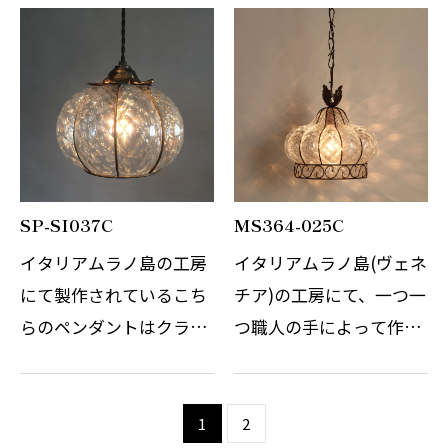
BALOTONと称してガラ
BALOTONと称してガラ
スに鱗のような凹凸をつ
スに鱗のような凹凸をつ
け、一つ一つ吹きガラス
け、一つ一つ吹きガラス
にて製作されています。
にて製作されています。
そ…
そ…
SP-SI037C
MS364-025C
イタリアムラノ島の工房
イタリアムラノ島(ヴェネ
にて製作されているこち
チア)の工房にて、一つ一
らのペンダントはクラシ
つ職人の手によって作ら
カのオリジナル商品で
れています。 スチールの
す。 ガラスには
枠にガラスを吹き込む伝
BALOTONと称してガラ
統的なこの工法は、ガラ
1
2