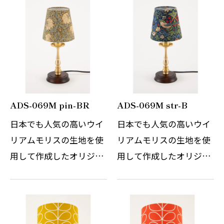
了し続けているチェコの
然をモチーフにしたデザ
伝統的なこちらのテーブ
インは今なお世界中の多
ルスタンドは、日本の伝
くの人々を魅了し続けて
統切子ガラス…
います。 中で…
ADS-069M pin-BR
ADS-069M str-B
日本でも人気の高いウイ
日本でも人気の高いウイ
リアムモリスの生地を使
リアムモリスの生地を使
用して作成したオリジナ
用して作成したオリジナ
ルのテーブルスタンドで
ルのテーブルスタンドで
す。 WilliamMorrisの自
す。 WilliamMorrisの自
然をモチーフにしたデザ
然をモチーフにしたデザ
インは今なお世界中の多
インは今なお世界中の多