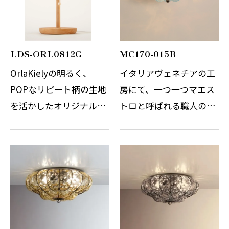
は国内にて加工し…
は国内にて加工し…
LDS-ORL0812G
MC170-015B
OrlaKielyの明るく、
イタリアヴェネチアの工
POPなリピート柄の生地
房にて、一つ一つマエス
を活かしたオリジナルの
トロと呼ばれる職人の手
テーブルスタンドです。
によって作られていま
北欧風な柄のイメージを
す。 スチールの枠にガラ
壊さずに、優しくナチュ
スを吹き込む伝統的なこ
ラルなテイストに仕上げ
の工法は、ガラスに立体
ています。スタンド本体
感が生まれとても存在感
は国内にて加工し…
のあるガラス製…