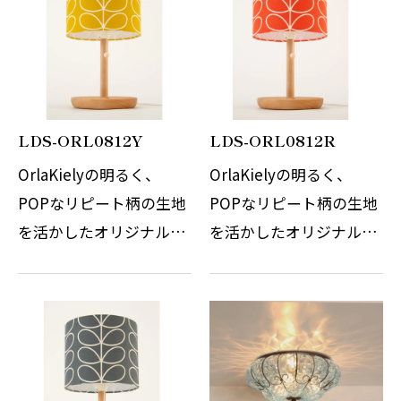
くの人々を魅了し続けて
くの人々を魅了し続けて
います。 こち…
います。 中で…
LDS-ORL0812Y
LDS-ORL0812R
OrlaKielyの明るく、
OrlaKielyの明るく、
POPなリピート柄の生地
POPなリピート柄の生地
を活かしたオリジナルの
を活かしたオリジナルの
テーブルスタンドです。
テーブルスタンドです。
北欧風な柄のイメージを
北欧風な柄のイメージを
壊さずに、優しくナチュ
壊さずに、優しくナチュ
ラルなテイストに仕上げ
ラルなテイストに仕上げ
ています。スタンド本体
ています。スタンド本体