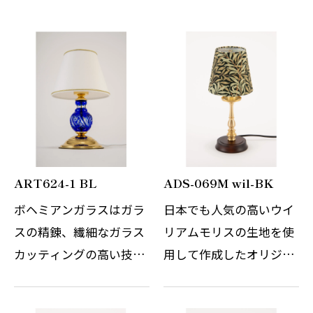
ART624-1 BL
ADS-069M wil-BK
ボヘミアンガラスはガラ
日本でも人気の高いウイ
スの精錬、繊細なガラス
リアムモリスの生地を使
カッティングの高い技術
用して作成したオリジナ
でまさに職人の技と伝統
ルのテーブルスタンドで
の賜物です。世界中を魅
す。 WilliamMorrisの自