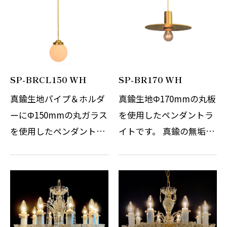
ますので角のエッジが立
ますので角のエッジが立
ち質感がとて…
ち質感がとて…
SP-BRCL150 WH
SP-BR170 WH
真鍮生地パイプ＆ホルダ
真鍮生地Φ170mmの丸板
ーにΦ150mmの丸ガラス
を使用したペンダントラ
を使用したペンダントラ
イトです。 真鍮の無垢板
イトです。 真鍮パイプ吊
を使用していますので重
りにすることで器具の存
量感と質感がポイントで
在感を出しています。 ご
す。 ソケットカバーも削
希望により引掛けシーリ
り出しにて製作をしてい
ングタイプもしくはダク
ますので角のエッジが立