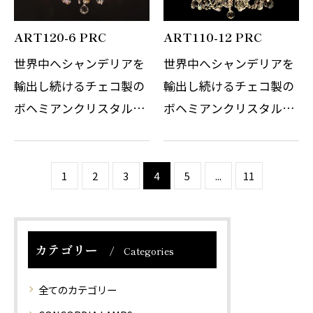
ART120-6 PRC
ART110-12 PRC
世界中へシャンデリアを
世界中へシャンデリアを
輸出し続けるチェコ製の
輸出し続けるチェコ製の
ボヘミアンクリスタルシ
ボヘミアンクリスタルシ
ャンデリアです。 その繊
ャンデリアです。 その繊
細なガラスの精錬とカッ
細なガラスの精錬とカッ
トの技術はまさに職人の
トの技術はまさに職人の
1
2
3
4
5
...
11
技術と伝統の賜物です。
技術と伝統の賜物です。
光の屈折と反射を考慮し
光の屈折と反射を考慮し
デザインさ…
デザインさ…
カテゴリー
Categories
全てのカテゴリー