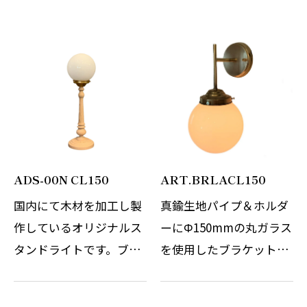
ADS-00N CL150
ART.BRLACL150
国内にて木材を加工し製
真鍮生地パイプ＆ホルダ
作しているオリジナルス
ーにΦ150mmの丸ガラス
タンドライトです。ブナ
を使用したブラケットラ
材を轆轤を使い、職人さ
イトです。 シンプルな本
んが一つ一つ手作業にて
体に丸ガラスを合わせま