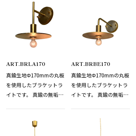
加工しています。 真鍮生
した。 ＊特注対応(有料)
地の素材を生かすため、
にて取付カバーの下部よ
木にもあえて塗装などの
りコード＋プラグを付け
処理は行わず…
てコンセント…
ART.BRLA170
ART.BRBE170
真鍮生地Φ170mmの丸板
真鍮生地Φ170mmの丸板
を使用したブラケットラ
を使用したブラケットラ
イトです。 真鍮の無垢板
イトです。 真鍮の無垢板
を使用していますので重
を使用していますので重
量感と質感がポイントで
量感と質感がポイントで
す。 ソケットカバーも削
す。 ソケットカバーも削
り出しにて製作をしてい
り出しにて製作をしてい