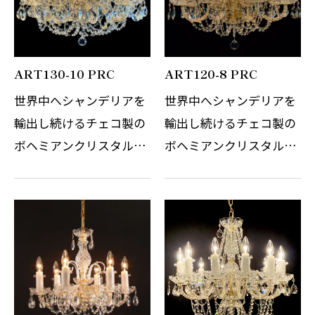
トレール用プ…
ち質感がとて…
ART130-10 PRC
ART120-8 PRC
世界中へシャンデリアを
世界中へシャンデリアを
輸出し続けるチェコ製の
輸出し続けるチェコ製の
ボヘミアンクリスタルシ
ボヘミアンクリスタルシ
ャンデリアです。 その繊
ャンデリアです。 その繊
細なガラスの精錬とカッ
細なガラスの精錬とカッ
トの技術はまさに職人の
トの技術はまさに職人の
技術と伝統の賜物です。
技術と伝統の賜物です。
光の屈折と反射を考慮し
光の屈折と反射を考慮し
デザインさ…
デザインさ…