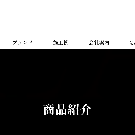
ブランド
施工例
会社案内
Q
Bohemian Chandeliers
イト
Murano Blown Glass
ト
William Morris lamps
商品紹介
イト
Toile De Jouy Lamps