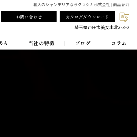
輸入のシャンデリアならクラシカ株式会社 | 商品紹介
お問い合わせ
カタログダウンロード
埼玉県戸田市美女木北3-3-2
&A
当社の特徴
ブログ
コラム
テーブルランプ
ランプシェード
真鍮
レトロ